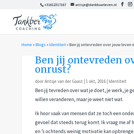
+31612317167
antsje@dankbaarleven.nl
Home
»
Blogs
»
Identiteit
»
Ben jij ontevreden over jouw leven e
Ben jij ontevreden o
onrust?
door
Antsje van der Gaast
|
1 okt, 2016
|
Identiteit
Ben jij tevreden over wat je doet, je werk, je 
willen veranderen, maar je weet niet wat.
Ik hoor vaak van mensen dat ze toch een onde
gevoel dat steeds terug komt. Ik vraag me af h
en ’s ochtends weinig motivatie kan opbrenge