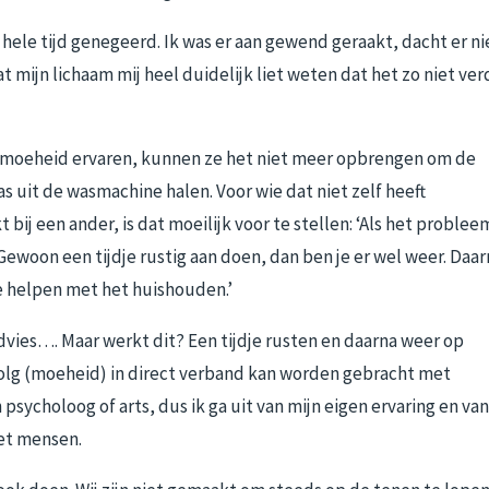
 hele tijd genegeerd. Ik was er aan gewend geraakt, dacht er ni
at mijn lichaam mij heel duidelijk liet weten dat het zo niet ver
n moeheid ervaren, kunnen ze het niet meer opbrengen om de
s uit de wasmachine halen. Voor wie dat niet zelf heeft
ij een ander, is dat moeilijk voor te stellen: ‘Als het problee
 Gewoon een tijdje rustig aan doen, dan ben je er wel weer. Daa
dje helpen met het huishouden.’
es…. Maar werkt dit? Een tijdje rusten en daarna weer op
olg (moeheid) in direct verband kan worden gebracht met
psycholoog of arts, dus ik ga uit van mijn eigen ervaring en va
met mensen.