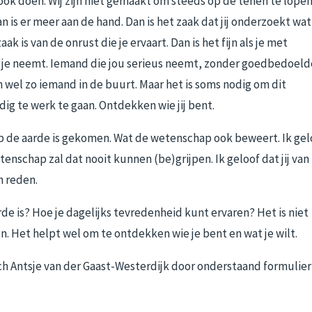
 ook doen. Wij zijn niet gemaakt om steeds op de tenen te lopen
n is er meer aan de hand. Dan is het zaak dat jij onderzoekt wat
ak is van de onrust die je ervaart. Dan is het fijn als je met
or je neemt. Iemand die jou serieus neemt, zonder goedbedoel
el zo iemand in de buurt. Maar het is soms nodig om dit
g te werk te gaan. Ontdekken wie jij bent.
op de aarde is gekomen. Wat de wetenschap ook beweert. Ik gel
enschap zal dat nooit kunnen (be)grijpen. Ik geloof dat jij van
n reden.
e is? Hoe je dagelijks tevredenheid kunt ervaren? Het is niet
en. Het helpt wel om te ontdekken wie je bent en wat je wilt.
 Antsje van der Gaast-Westerdijk door onderstaand formulier