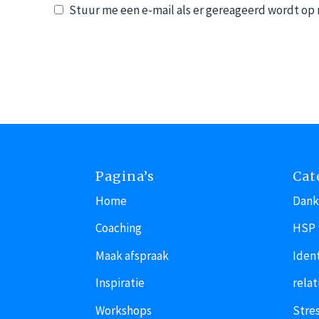
Stuur me een e-mail als er gereageerd wordt op m
Pagina’s
Cat
Home
Dank
Coaching
HSP
Maak afspraak
Ident
Inspiratie
relat
Workshops
Stres