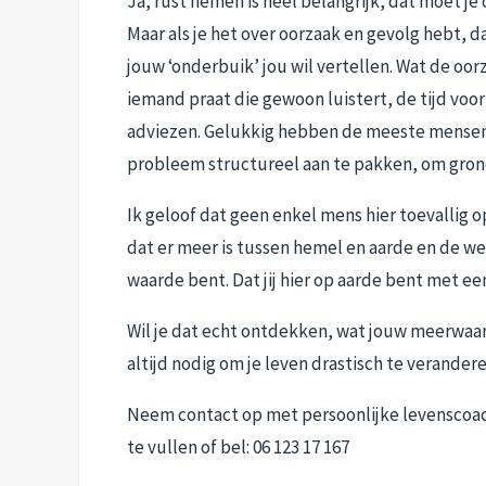
Ja, rust nemen is heel belangrijk, dat moet je
Maar als je het over oorzaak en gevolg hebt, da
jouw ‘onderbuik’ jou wil vertellen. Wat de oorza
iemand praat die gewoon luistert, de tijd vo
adviezen. Gelukkig hebben de meeste mensen w
probleem structureel aan te pakken, om grondi
Ik geloof dat geen enkel mens hier toevallig 
dat er meer is tussen hemel en aarde en de wet
waarde bent. Dat jij hier op aarde bent met ee
Wil je dat echt ontdekken, wat jouw meerwaard
altijd nodig om je leven drastisch te verander
Neem contact op met persoonlijke levenscoach
te vullen of bel: 06 123 17 167