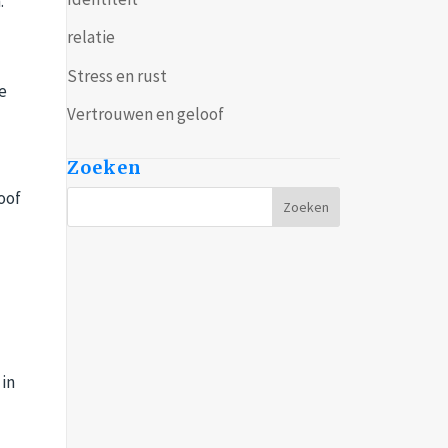
.
relatie
Stress en rust
de
Vertrouwen en geloof
Zoeken
oof
 in