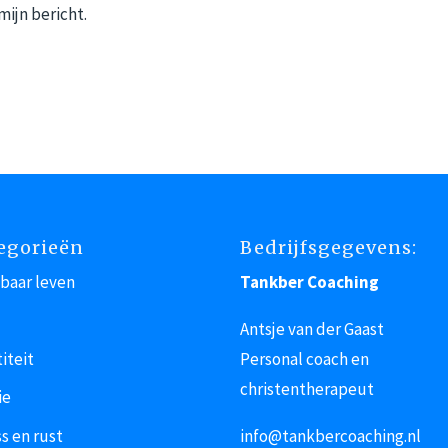
ijn bericht.
egorieën
Bedrijfsgegevens:
baar leven
Tankber Coaching
Antsje van der Gaast
iteit
Personal coach en
christentherapeut
ie
s en rust
info@tankbercoaching.nl