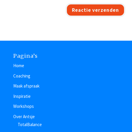
Reactie verzenden
Pagina’s
Home
Coaching
Maak afspraak
Inspiratie
Workshops
Over Antsje
TotalBalance