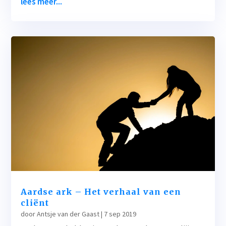
lees meer...
Aardse ark – Het verhaal van een
cliënt
door
Antsje van der Gaast
|
7 sep 2019