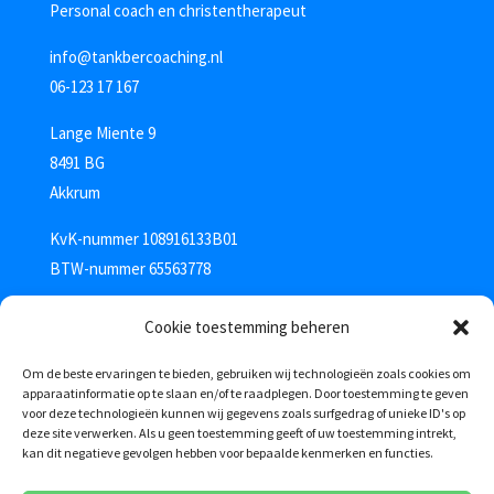
Personal coach en christentherapeut
info@tankbercoaching.nl
06-123 17 167
Lange Miente 9
8491 BG
Akkrum
KvK-nummer 108916133B01
BTW-nummer 65563778
Cookie toestemming beheren
Om de beste ervaringen te bieden, gebruiken wij technologieën zoals cookies om
apparaatinformatie op te slaan en/of te raadplegen. Door toestemming te geven
voor deze technologieën kunnen wij gegevens zoals surfgedrag of unieke ID's op
deze site verwerken. Als u geen toestemming geeft of uw toestemming intrekt,
Algemene voorwaarden
Disclaimer
Cookies
kan dit negatieve gevolgen hebben voor bepaalde kenmerken en functies.
Privacy
Klachtenregeling