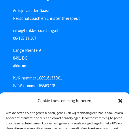
Antsje van der Gaast
Personal coach en christentherapeut
info@tankbercoaching.nl
06-123 17 167
Lange Miente 9
8491 BG
Akkrum
KvK-nummer 108916133B01
BTW-nummer 65563778
Cookie toestemming beheren
Om de beste ervaringen te bieden, gebruiken wij technologieën zoals cookies om
apparaatinformatie op te slaan en/of te raadplegen. Door toestemming te geven
voor deze technologieën kunnen wij gegevens zoals surfgedrag of unieke ID's op
deze site verwerken. Als u geen toestemming geeft of uw toestemming intrekt,