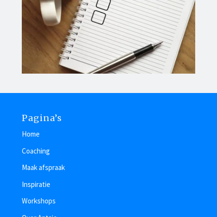
Pagina’s
Home
Coaching
Maak afspraak
Inspiratie
Workshops